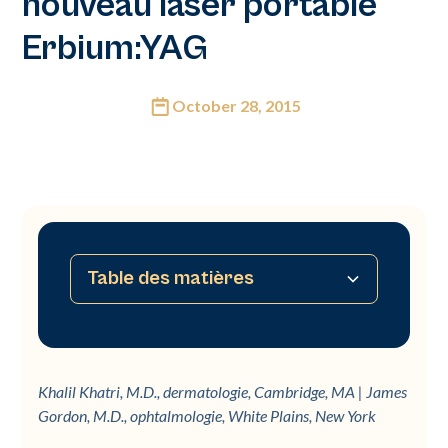
nouveau laser portable
Erbium:YAG
October 28, 2015
Table des matières
‍Contexte et objectif
Méthodes
Résultats
Conclusion
Khalil Khatri, M.D., dermatologie, Cambridge, MA | James
Gordon, M.D., ophtalmologie, White Plains, New York