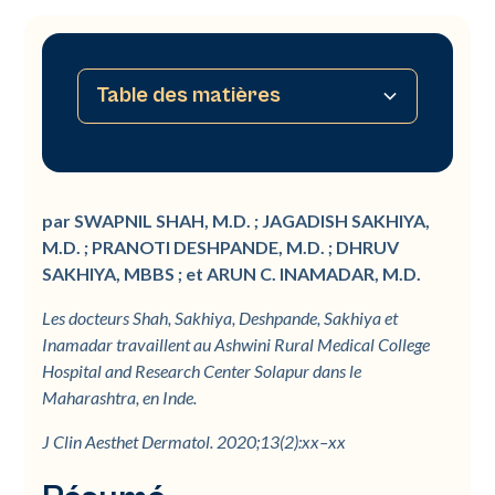
Table des matières
Résumé
Matériaux et méthodes
Résultats
Discussion
Conclusion
Références
par SWAPNIL SHAH, M.D. ; JAGADISH SAKHIYA,
M.D. ; PRANOTI DESHPANDE, M.D. ; DHRUV
SAKHIYA, MBBS ; et ARUN C. INAMADAR, M.D.
Les docteurs Shah, Sakhiya, Deshpande, Sakhiya et
Inamadar travaillent au Ashwini Rural Medical College
Hospital and Research Center Solapur dans le
Maharashtra, en Inde.
J Clin Aesthet Dermatol. 2020;13(2):xx–xx