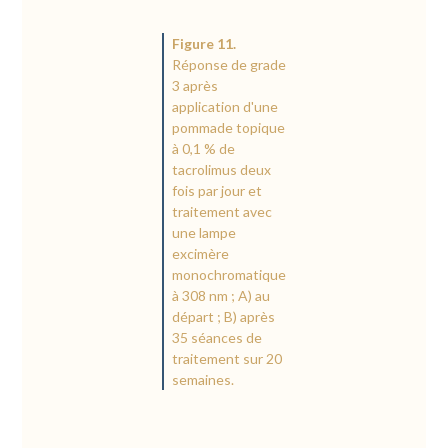
Figure 11.
Réponse de grade
3 après
application d'une
pommade topique
à 0,1 % de
tacrolimus deux
fois par jour et
traitement avec
une lampe
excimère
monochromatique
à 308 nm ; A) au
départ ; B) après
35 séances de
traitement sur 20
semaines.