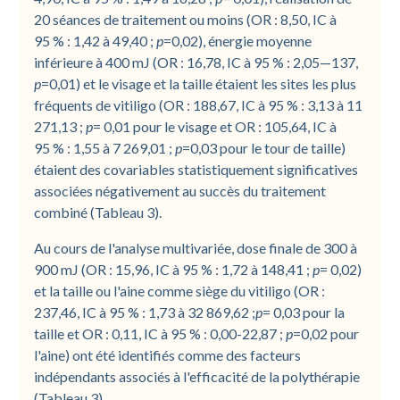
20 séances de traitement ou moins (OR : 8,50, IC à
95 % : 1,42 à 49,40 ;
p
=0,02), énergie moyenne
inférieure à 400 mJ (OR : 16,78, IC à 95 % : 2,05—137,
p
=0,01) et le visage et la taille étaient les sites les plus
fréquents de vitiligo (OR : 188,67, IC à 95 % : 3,13 à 11
271,13 ;
p
= 0,01 pour le visage et OR : 105,64, IC à
95 % : 1,55 à 7 269,01 ;
p
=0,03 pour le tour de taille)
étaient des covariables statistiquement significatives
associées négativement au succès du traitement
combiné (Tableau 3).
Au cours de l'analyse multivariée, dose finale de 300 à
900 mJ (OR : 15,96, IC à 95 % : 1,72 à 148,41 ;
p
= 0,02)
et la taille ou l'aine comme siège du vitiligo (OR :
237,46, IC à 95 % : 1,73 à 32 869,62 ;
p
= 0,03 pour la
taille et OR : 0,11, IC à 95 % : 0,00-22,87 ;
p
=0,02 pour
l'aine) ont été identifiés comme des facteurs
indépendants associés à l'efficacité de la polythérapie
(Tableau 3).