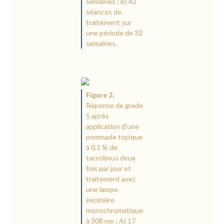
semaines ; B) 42
séances de
traitement sur
une période de 32
semaines.
Figure 2.
Réponse de grade
5 après
application d'une
pommade topique
à 0,1 % de
tacrolimus deux
fois par jour et
traitement avec
une lampe
excimère
monochromatique
à 308 nm ; A) 17