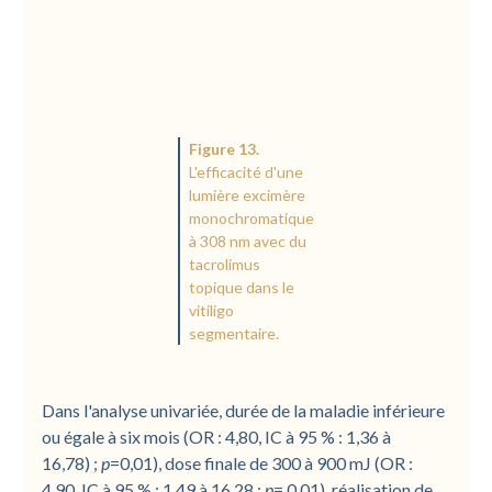
Figure 13.
L'efficacité d'une
lumière excimère
monochromatique
à 308 nm avec du
tacrolimus
topique dans le
vitiligo
segmentaire.
Dans l'analyse univariée, durée de la maladie inférieure
ou égale à six mois (OR : 4,80, IC à 95 % : 1,36 à
16,78) ;
p
=0,01), dose finale de 300 à 900 mJ (OR :
4,90, IC à 95 % : 1,49 à 16,28 ;
p
= 0,01), réalisation de